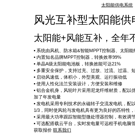
太阳能供电系统
风光互补型太阳能供电
太阳能+风能互补，全年
▪︎ 系统由风机、防水箱&智能MPPT控制器、太阳
▪︎ 内置知名品牌MPPT控制器，转换效率99%
▪︎ 单晶A级太阳能电池板，转换效能可达21%
▪︎ 多重安全保护，支持过充、过放、过流、过温、
▪︎ 启动风速低，体积小，外型美观、运行振动低
▪︎ 使用人性化法兰安装设计，方便安装和维修
▪︎ 铝合金机身，风轮叶片采用尼龙纤维材质，配
加了年发电量
▪︎ 发电机采用专利技术的永磁转子交流发电机，
1/3，同时使风轮与发电机具有更为良好的匹特性
▪︎ 采用最大功率跟踪智能型微处理器控制，有效调
▪︎ 可选配搭载云平台，实时发电量可远程手机电脑
获取报价
联系我们