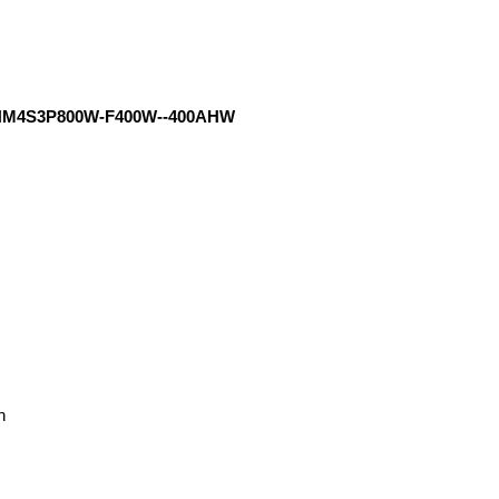
M4S3P800W-F400W--400AHW
h