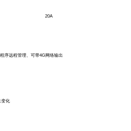
20A
P/小程序远程管理、可带4G网络输出
生变化