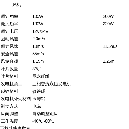
风机
额定功率
100W
200W
最大功率
130W
220W
额定电压
12V/24V
启动风速
2.0m/s
额定风速
10m/s
11.5m/s
安全风速
55m/s
风轮直径
1.15m
1.25m
叶片数量
3/5片
叶片材料
尼龙纤维
发电机类型
三相交流永磁发电机
磁钢材料
铰铁硼
发电机外壳材料
压铸铝
制动方式
电磁
风向调整
自动调整迎风
工作温度
-40℃~80℃
下载规格参数表