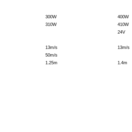
300W
400W
310W
410W
24V
13m/s
13m/s
50m/s
1.25m
1.4m